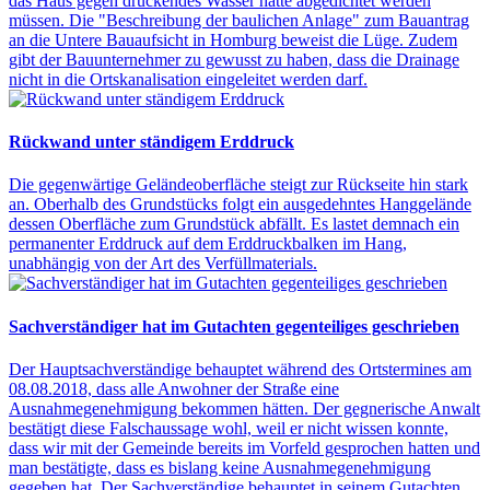
das Haus gegen drückendes Wasser hätte abgedichtet werden
müssen. Die "Beschreibung der baulichen Anlage" zum Bauantrag
an die Untere Bauaufsicht in Homburg beweist die Lüge. Zudem
gibt der Bauunternehmer zu gewusst zu haben, dass die Drainage
nicht in die Ortskanalisation eingeleitet werden darf.
Rückwand unter ständigem Erddruck
Die gegenwärtige Geländeoberfläche steigt zur Rückseite hin stark
an. Oberhalb des Grundstücks folgt ein ausgedehntes Hanggelände
dessen Oberfläche zum Grundstück abfällt. Es lastet demnach ein
permanenter Erddruck auf dem Erddruckbalken im Hang,
unabhängig von der Art des Verfüllmaterials.
Sachverständiger hat im Gutachten gegenteiliges geschrieben
Der Hauptsachverständige behauptet während des Ortstermines am
08.08.2018, dass alle Anwohner der Straße eine
Ausnahmegenehmigung bekommen hätten. Der gegnerische Anwalt
bestätigt diese Falschaussage wohl, weil er nicht wissen konnte,
dass wir mit der Gemeinde bereits im Vorfeld gesprochen hatten und
man bestätigte, dass es bislang keine Ausnahmegenehmigung
gegeben hat. Der Sachverständige behauptet in seinem Gutachten