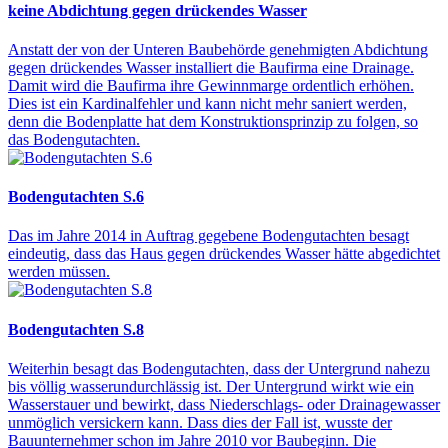
keine Abdichtung gegen drückendes Wasser
Anstatt der von der Unteren Baubehörde genehmigten Abdichtung
gegen drückendes Wasser installiert die Baufirma eine Drainage.
Damit wird die Baufirma ihre Gewinnmarge ordentlich erhöhen.
Dies ist ein Kardinalfehler und kann nicht mehr saniert werden,
denn die Bodenplatte hat dem Konstruktionsprinzip zu folgen, so
das Bodengutachten.
Bodengutachten S.6
Das im Jahre 2014 in Auftrag gegebene Bodengutachten besagt
eindeutig, dass das Haus gegen drückendes Wasser hätte abgedichtet
werden müssen.
Bodengutachten S.8
Weiterhin besagt das Bodengutachten, dass der Untergrund nahezu
bis völlig wasserundurchlässig ist. Der Untergrund wirkt wie ein
Wasserstauer und bewirkt, dass Niederschlags- oder Drainagewasser
unmöglich versickern kann. Dass dies der Fall ist, wusste der
Bauunternehmer schon im Jahre 2010 vor Baubeginn. Die