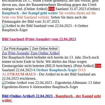
Rechtsanwalt Dr. C. Hunk (Name geändert), der uns vertritt, geht
davon aus, dass der Bauunternehmer Berufung gegen das Urteil
einlegen wird. (Online Artikel)
Bild
Saarland 31.07.2023 (Online)
Baupfusch - der Kampf geht weiter
Sie werden direkt auf die
Seite von Bild Saarland verlinkt.
Sehen Sie dazu auch die
Printausgabe der Bild vom 31.07.2023.
Bild Saarland (Print-Ausgabe) vom 22.04.2023
Zur Print-Ausgabe
Zum Online Artikel
Zur Print-Ausgabe
Zum Online Artikel
Der Baupfusch-Streit befindet sich bereits im 13. Jahr. Doch noch
immer ist kein Ende in Sicht. Wir dürfen das Haus wegen
Einsturzgefahr nicht betreten (BILD berichtete). (Print Artikel)
Bild
Saarland 22.04.2023
6 Ordner Baupfusch-Ärger
DAS
ALB
TRAUM-HAUS
- Der Artikel ist in der Bild Saarland am
22.04.2023 erschienen.
Bild (Online-Artikel) 22.04.2023 -
Baupfusch - der Kampf geht
weiter