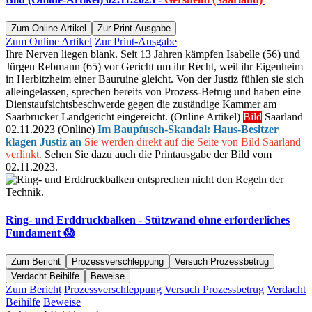
Zum Online Artikel
Zur Print-Ausgabe
Zum Online Artikel
Zur Print-Ausgabe
Ihre Nerven liegen blank. Seit 13 Jahren kämpfen Isabelle (56) und
Jürgen Rebmann (65) vor Gericht um ihr Recht, weil ihr Eigenheim
in Herbitzheim einer Bauruine gleicht. Von der Justiz fühlen sie sich
alleingelassen, sprechen bereits von Prozess-Betrug und haben eine
Dienstaufsichtsbeschwerde gegen die zuständige Kammer am
Saarbrücker Landgericht eingereicht. (Online Artikel)
Bild
Saarland
02.11.2023 (Online)
Im Baupfusch-Skandal: Haus-Besitzer
klagen Justiz an
Sie werden direkt auf die Seite von Bild Saarland
verlinkt.
Sehen Sie dazu auch die Printausgabe der Bild vom
02.11.2023.
Ring- und Erddruckbalken - Stützwand ohne erforderliches
Fundament 😱
Zum Bericht
Prozessverschleppung
Versuch Prozessbetrug
Verdacht Beihilfe
Beweise
Zum Bericht
Prozessverschleppung
Versuch Prozessbetrug
Verdacht
Beihilfe
Beweise