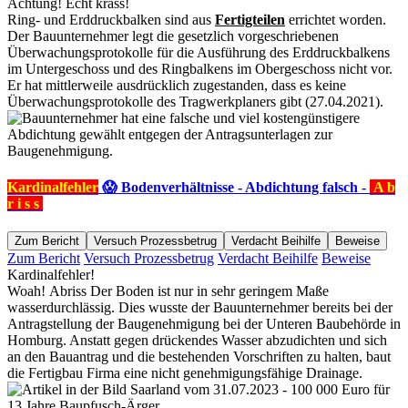
Achtung!
Echt krass!
Ring- und Erddruckbalken sind aus
Fertigteilen
errichtet worden.
Der Bauunternehmer legt die gesetzlich vorgeschriebenen
Überwachungsprotokolle für die Ausführung des Erddruckbalkens
im Untergeschoss und des Ringbalkens im Obergeschoss nicht vor.
Er hat mittlerweile ausdrücklich zugestanden, dass es keine
Überwachungsprotokolle des Tragwerkplaners gibt (27.04.2021).
Kardinalfehler
😱 Bodenverhältnisse - Abdichtung falsch -
A b
r i s s
Zum Bericht
Versuch Prozessbetrug
Verdacht Beihilfe
Beweise
Zum Bericht
Versuch Prozessbetrug
Verdacht Beihilfe
Beweise
Kardinalfehler!
Woah!
Abriss
Der Boden ist nur in sehr geringem Maße
wasserdurchlässig. Dies wusste der Bauunternehmer bereits bei der
Antragstellung der Baugenehmigung bei der Unteren Baubehörde in
Homburg. Anstatt gegen drückendes Wasser abzudichten und sich
an den Bauantrag und die bestehenden Vorschriften zu halten, baut
die Fertigbau Firma eine nicht genehmigungsfähige Drainage.