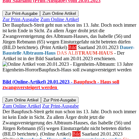
Bild Saarland (Print-Ausgabe) vom 20.01.2023
Zur Print-Ausgabe
Zum Online Artikel
Zur Print-Ausgabe
Zum Online Artikel
Der Baupfusch-Streit geht nun schon ins 13. Jahr. Doch noch immer
ist kein Ende in Sicht. Zu allem Ärger droht jetzt die
Zwangsversteigerung des Albtraum-Hauses, das Isabelle (56) und
Jürgen Rebmann (65) wegen Einsturzgefahr nicht betreten dürfen
(BILD berichtete). (Print Artikel)
Bild
Saarland 20.01.2023
Dauer-
Baustelle Albtraum-Haus
DAS ALB
TRAUM-HAUS
- Der
Artikel ist in der Bild Saarland am 20.01.2023 erschienen.
Bild (Online-Artikel) 20.01.2023 -
Baupfusch - Haus soll
zwangsversteigert werden
Zum Online Artikel
Zur Print-Ausgabe
Zum Online Artikel
Zur Print-Ausgabe
Der Baupfusch-Streit geht nun schon ins 13. Jahr. Doch noch immer
ist kein Ende in Sicht. Zu allem Ärger droht jetzt die
Zwangsversteigerung des Albtraum-Hauses, das Isabelle (56) und
Jürgen Rebmann (65) wegen Einsturzgefahr nicht betreten dürfen
(BILD berichtete). (Online Artikel)
Bild
Saarland 20.01.2023