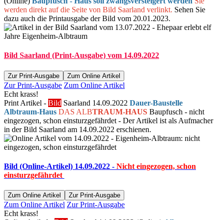
(Online)
Baupfusch - Haus soll zwangsversteigert werden
Sie
werden direkt auf die Seite von Bild Saarland verlinkt.
Sehen Sie
dazu auch die Printausgabe der Bild vom 20.01.2023.
Bild Saarland (Print-Ausgabe) vom 14.09.2022
Zur Print-Ausgabe
Zum Online Artikel
Zur Print-Ausgabe
Zum Online Artikel
Echt krass!
Print Artikel -
Bild
Saarland 14.09.2022
Dauer-Baustelle
Albtraum-Haus
DAS ALB
TRAUM-HAUS
Baupfusch - nicht
eingezogen, schon einsturzgefährdet - Der Artikel ist als Aufmacher
in der Bild Saarland am 14.09.2022 erschienen.
Bild (Online-Artikel) 14.09.2022 -
Nicht eingezogen, schon
einsturzgefährdet
Zum Online Artikel
Zur Print-Ausgabe
Zum Online Artikel
Zur Print-Ausgabe
Echt krass!