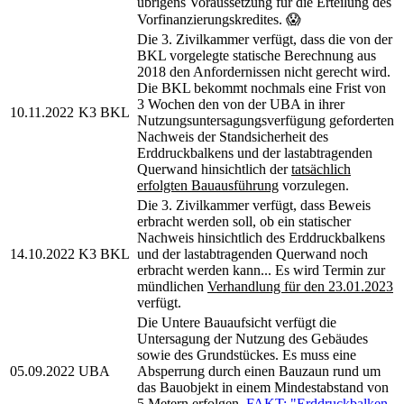
übrigens Voraussetzung für die Erteilung des
Vorfinanzierungskredites. 😱
Die 3. Zivilkammer verfügt, dass die von der
BKL vorgelegte statische Berechnung aus
2018 den Anfordernissen nicht gerecht wird.
Die BKL bekommt nochmals eine Frist von
3 Wochen den von der UBA in ihrer
10.11.2022
K3 BKL
Nutzungsuntersagungsverfügung geforderten
Nachweis der Standsicherheit des
Erddruckbalkens und der lastabtragenden
Querwand hinsichtlich der
tatsächlich
erfolgten Bauausführung
vorzulegen.
Die 3. Zivilkammer verfügt, dass Beweis
erbracht werden soll, ob ein statischer
Nachweis hinsichtlich des Erddruckbalkens
14.10.2022
K3 BKL
und der lastabtragenden Querwand noch
erbracht werden kann... Es wird Termin zur
mündlichen
Verhandlung für den 23.01.2023
verfügt.
Die Untere Bauaufsicht verfügt die
Untersagung der Nutzung des Gebäudes
sowie des Grundstückes. Es muss eine
05.09.2022
UBA
Absperrung durch einen Bauzaun rund um
das Bauobjekt in einem Mindestabstand von
5 Metern erfolgen.
FAKT: "Erddruckbalken