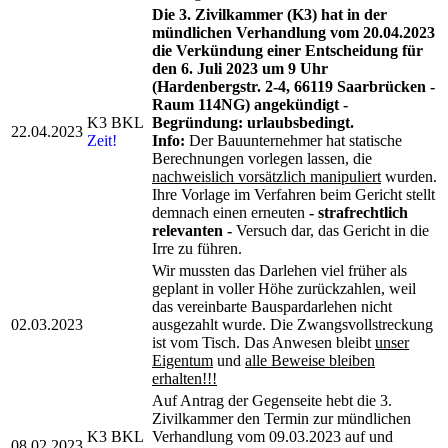
Die 3. Zivilkammer (K3) hat in der
mündlichen Verhandlung vom 20.04.2023
die Verkündung einer Entscheidung für
den 6. Juli 2023 um 9 Uhr
(Hardenbergstr. 2-4, 66119 Saarbrücken -
Raum 114NG) angekündigt -
K3 BKL
Begründung: urlaubsbedingt.
22.04.2023
Zeit!
Info:
Der Bauunternehmer hat statische
Berechnungen vorlegen lassen, die
nachweislich vorsätzlich manipuliert
wurden.
Ihre Vorlage im Verfahren beim Gericht stellt
demnach einen erneuten
- strafrechtlich
relevanten -
Versuch dar, das Gericht in die
Irre zu führen.
Wir mussten das Darlehen viel früher als
geplant in voller Höhe zurückzahlen, weil
das vereinbarte Bauspardarlehen nicht
02.03.2023
ausgezahlt wurde. Die Zwangsvollstreckung
ist vom Tisch. Das Anwesen bleibt
unser
Eigentum
und
alle Beweise bleiben
erhalten!!!
Auf Antrag der Gegenseite hebt die 3.
Zivilkammer den Termin zur mündlichen
K3 BKL
Verhandlung vom 09.03.2023 auf und
08.02.2023