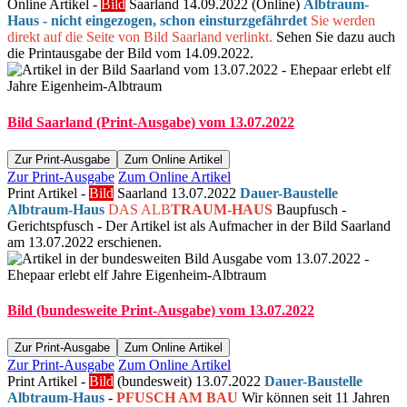
Online Artikel -
Bild
Saarland 14.09.2022 (Online)
Albtraum-
Haus - nicht eingezogen, schon einsturzgefährdet
Sie werden
direkt auf die Seite von Bild Saarland verlinkt.
Sehen Sie dazu auch
die Printausgabe der Bild vom 14.09.2022.
Bild Saarland (Print-Ausgabe) vom 13.07.2022
Zur Print-Ausgabe
Zum Online Artikel
Zur Print-Ausgabe
Zum Online Artikel
Print Artikel -
Bild
Saarland 13.07.2022
Dauer-Baustelle
Albtraum-Haus
DAS ALB
TRAUM-HAUS
Baupfusch -
Gerichtspfusch - Der Artikel ist als Aufmacher in der Bild Saarland
am 13.07.2022 erschienen.
Bild (bundesweite Print-Ausgabe) vom 13.07.2022
Zur Print-Ausgabe
Zum Online Artikel
Zur Print-Ausgabe
Zum Online Artikel
Print Artikel -
Bild
(bundesweit) 13.07.2022
Dauer-Baustelle
Albtraum-Haus
-
PFUSCH AM BAU
Wir können seit 11 Jahren