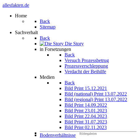
allesfakten.de
Home
Back
Sitemap
Sachverhalt
Back
Die Story
in Forsetzungen
Back
Versuch Prozessbetrug
Prozessverschleppung
Verdacht der Beihilfe
Medien
Back
Bild Print 15.12.2021
Bild (national) Print 13.07.2022
Bild (regional) Print 13.07.2022
Bild Print 14.09.2022
Bild Print 23.01.2023
Bild Print 22.04.2023
Bild Print 31.07.2023
Bild Print 02.11.2023
Bildergalerien
Bodenverhältnisse