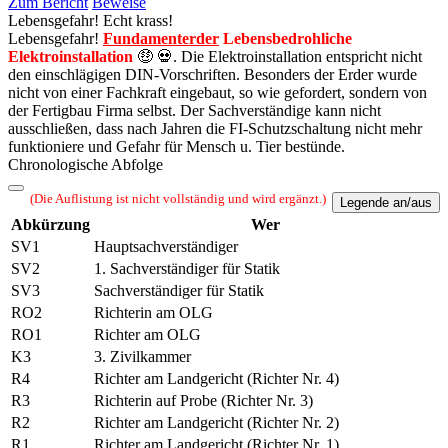
Zum Bericht
Beweise
Lebensgefahr!
Echt krass!
Lebensgefahr!
Fundamenterder
Lebensbedrohliche
Elektroinstallation
🤑 💀. Die Elektroinstallation entspricht nicht
den einschlägigen DIN-Vorschriften. Besonders der Erder wurde
nicht von einer Fachkraft eingebaut, so wie gefordert, sondern von
der Fertigbau Firma selbst. Der Sachverständige kann nicht
ausschließen, dass nach Jahren die FI-Schutzschaltung nicht mehr
funktioniere und Gefahr für Mensch u. Tier bestünde.
Chronologische Abfolge
(Die Auflistung ist nicht vollständig und wird ergänzt.)
Legende an/aus
Abkürzung
Wer
SV1
Hauptsachverständiger
SV2
1. Sachverständiger für Statik
SV3
Sachverständiger für Statik
RO2
Richterin am OLG
RO1
Richter am OLG
K3
3. Zivilkammer
R4
Richter am Landgericht (Richter Nr. 4)
R3
Richterin auf Probe (Richter Nr. 3)
R2
Richter am Landgericht (Richter Nr. 2)
R1
Richter am Landgericht (Richter Nr. 1)